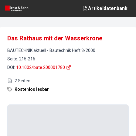
Artikeldatenbank
Das Rathaus mit der Wasserkrone
BAUTECHNIK aktuell
-
Bautechnik
Heft
3
/
2000
Seite
:
215-216
DOI
:
10.1002/bate.200001780
2
Seiten
Kostenlos lesbar