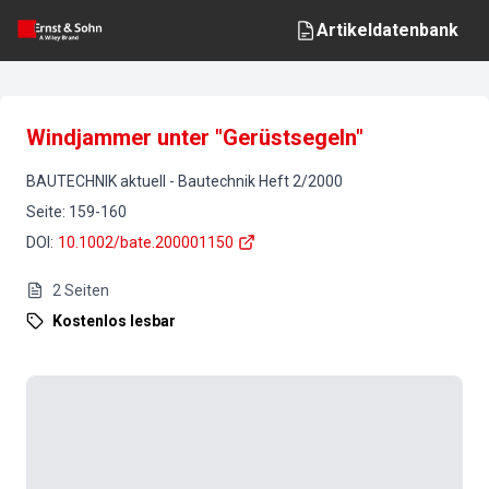
Artikeldatenbank
Windjammer unter "Gerüstsegeln"
BAUTECHNIK aktuell
-
Bautechnik
Heft
2
/
2000
Seite
:
159-160
DOI
:
10.1002/bate.200001150
2
Seiten
Kostenlos lesbar