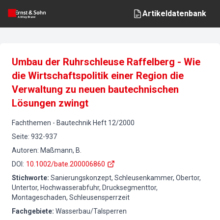
Artikeldatenbank
Umbau der Ruhrschleuse Raffelberg - Wie
die Wirtschaftspolitik einer Region die
Verwaltung zu neuen bautechnischen
Lösungen zwingt
Fachthemen
-
Bautechnik
Heft
12
/
2000
Seite
:
932-937
Autoren
:
Maßmann, B.
DOI
:
10.1002/bate.200006860
Stichworte
:
Sanierungskonzept, Schleusenkammer, Obertor,
Untertor, Hochwasserabfuhr, Drucksegmenttor,
Montageschaden, Schleusensperrzeit
Fachgebiete
:
Wasserbau/Talsperren