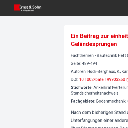
Ein Beitrag zur einh
Geländesprüngen
Fachthemen
-
Bautechnik
Heft
Seite
:
489-494
Autoren
:
Hock-Berghaus, K., Kar
DOI
:
10.1002/bate.199903260
Stichworte
:
Ankerkraftverteil
Standsicherheitsnachweis
Fachgebiete
:
Bodenmechanik +
Nach dem bisherigen Stand 
Unterfangungen einer anderen