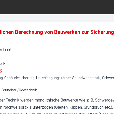
eitlichen Berechnung von Bauwerken zur Sicherun
6
/
1999
p, H.
ung, Gebäudesicherung, Unterfangungskörper, Spundwandstatik, Schwe
 Grundbau/Geotechnik
der Technik werden monolithische Bauwerke wie z. B. Schwerge
 Nachweispraxis unterzogen (Gleiten, Kippen, Grundbruch etc.), 