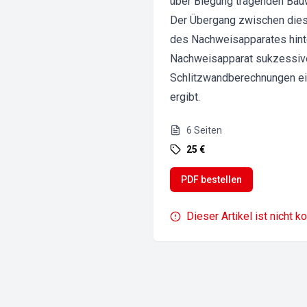
über Biegung tragenden Bauw
Der Übergang zwischen diese
des Nachweisapparates hint
Nachweisapparat sukzessive
Schlitzwandberechnungen ei
ergibt.
6
Seiten
25 €
PDF bestellen
Dieser Artikel ist nicht k