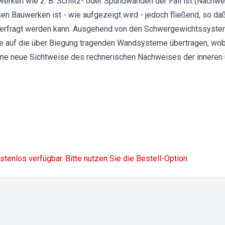
erken wie z. B. Schlitz- oder Spundwänden der Fall ist (Nachwei
n Bauwerken ist - wie aufgezeigt wird - jedoch fließend, so da
erfragt werden kann. Ausgehend von den Schwergewichtssyste
 auf die über Biegung tragenden Wandsysteme übertragen, wob
ne neue Sichtweise des rechnerischen Nachweises der inneren 
ostenlos verfügbar. Bitte nutzen Sie die Bestell-Option.