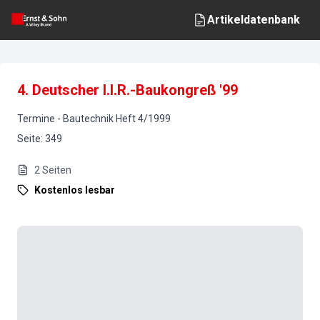
Artikeldatenbank
4. Deutscher I.I.R.-Baukongreß '99
Termine
-
Bautechnik
Heft
4
/
1999
Seite
:
349
2
Seiten
Kostenlos lesbar