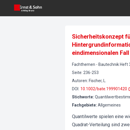
Sicherheitskonzept f
Hintergrundinformatio
eindimensionalen Fall 
Fachthemen
-
Bautechnik
Heft
Seite
:
236-253
Autoren
:
Fischer, L.
DOI
:
10.1002/bate.199901420
Stichworte
:
Quantilwertbestimm
Fachgebiete
:
Allgemeines
Quantilwerte spielen eine wi
Quadrat-Verteilung sind zwei