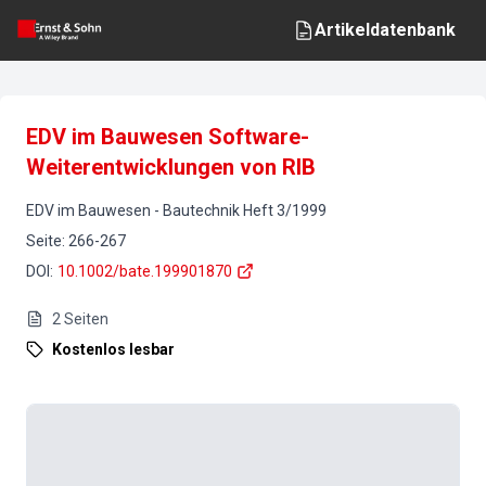
Artikeldatenbank
EDV im Bauwesen Software-
Weiterentwicklungen von RIB
EDV im Bauwesen
-
Bautechnik
Heft
3
/
1999
Seite
:
266-267
DOI
:
10.1002/bate.199901870
2
Seiten
Kostenlos lesbar