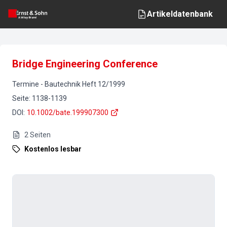
Artikeldatenbank
Bridge Engineering Conference
Termine
-
Bautechnik
Heft
12
/
1999
Seite
:
1138-1139
DOI
:
10.1002/bate.199907300
2
Seiten
Kostenlos lesbar