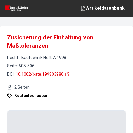
Artikeldatenbank
Zusicherung der Einhaltung von
Maßtoleranzen
Recht
-
Bautechnik
Heft
7
/
1998
Seite
:
505-506
DOI
:
10.1002/bate.199803980
2
Seiten
Kostenlos lesbar