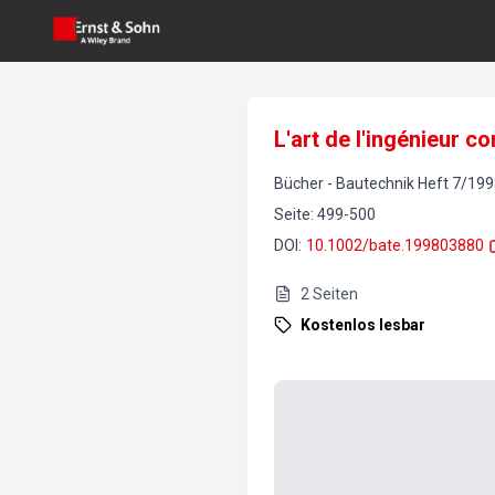
L'art de l'ingénieur c
Bücher
-
Bautechnik
Heft
7
/
199
Seite
:
499-500
DOI
:
10.1002/bate.199803880
2
Seiten
Kostenlos lesbar