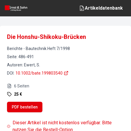
Artikeldatenbank
Die Honshu-Shikoku-Brücken
Berichte
-
Bautechnik
Heft
7
/
1998
Seite
:
486-491
Autoren
:
Ewert, S.
DOI
:
10.1002/bate.199803540
6
Seiten
25 €
PDF bestellen
Dieser Artikel ist nicht kostenlos verfügbar. Bitte
nutzen Sie die Bestell-Option.