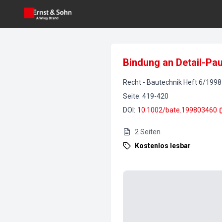
Bindung an Detail-Pa
Recht
-
Bautechnik
Heft
6
/
1998
Seite
:
419-420
DOI
:
10.1002/bate.199803460
2
Seiten
Kostenlos lesbar