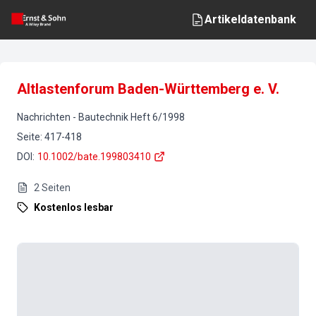
Artikeldatenbank
Altlastenforum Baden-Württemberg e. V.
Nachrichten
-
Bautechnik
Heft
6
/
1998
Seite
:
417-418
DOI
:
10.1002/bate.199803410
2
Seiten
Kostenlos lesbar