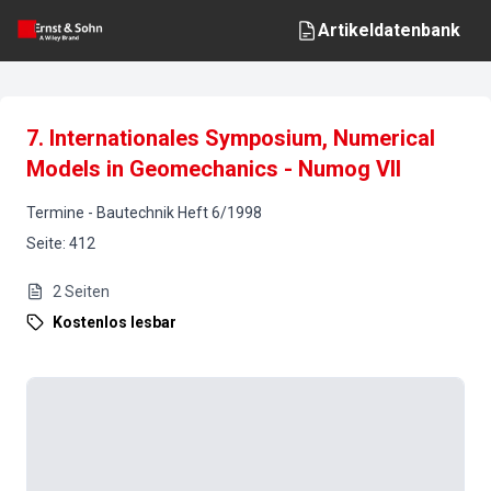
Artikeldatenbank
7. Internationales Symposium, Numerical
Models in Geomechanics - Numog VII
Termine
-
Bautechnik
Heft
6
/
1998
Seite
:
412
2
Seiten
Kostenlos lesbar