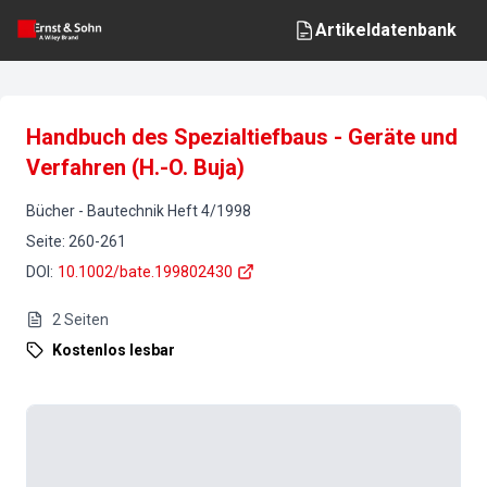
Artikeldatenbank
Handbuch des Spezialtiefbaus - Geräte und
Verfahren (H.-O. Buja)
Bücher
-
Bautechnik
Heft
4
/
1998
Seite
:
260-261
DOI
:
10.1002/bate.199802430
2
Seiten
Kostenlos lesbar