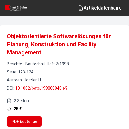
Artikeldatenbank
Objektorientierte Softwarelösungen für
Planung, Konstruktion und Facility
Management
Berichte
-
Bautechnik
Heft
2
/
1998
Seite
:
123-124
Autoren
:
Hotzler, H.
DOI
:
10.1002/bate.199800840
2
Seiten
25 €
PDF bestellen