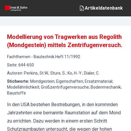
Artikeldatenbank
Modellierung von Tragwerken aus Regolith
(Mondgestein) mittels Zentrifugenversuch.
Fachthemen
-
Bautechnik
Heft
11
/
1992
Seite
:
644-650
Autoren
:
Perkins, St.W.; Sture, S.; Ko, H.-Y.; Dialer, C.
Stichworte
:
Mondgestein; Eigenschaften; Ersatzmaterial;
Modellähnlichkeit; Großzentrifugenversuche; Bodenmechanik;
Baustoffe
In den USA bestehen Bestrebungen, in den kommnden
Jahrzehnten eine bemannte Raumstation auf dem Mond
zu errichten. Dazu werden in einem ersten Schritt
Schutzraumbauten untersucht, die wegen der hohen