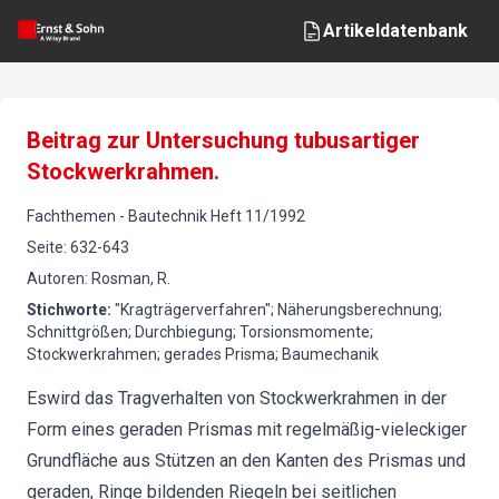
Artikeldatenbank
Beitrag zur Untersuchung tubusartiger
Stockwerkrahmen.
Fachthemen
-
Bautechnik
Heft
11
/
1992
Seite
:
632-643
Autoren
:
Rosman, R.
Stichworte
:
"Kragträgerverfahren"; Näherungsberechnung;
Schnittgrößen; Durchbiegung; Torsionsmomente;
Stockwerkrahmen; gerades Prisma; Baumechanik
Eswird das Tragverhalten von Stockwerkrahmen in der
Form eines geraden Prismas mit regelmäßig-vieleckiger
Grundfläche aus Stützen an den Kanten des Prismas und
geraden, Ringe bildenden Riegeln bei seitlichen