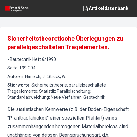
Artikeldatenbank
Sicherheitstheoretische Überlegungen zu
parallelgeschalteten Tragelementen.
-
Bautechnik
Heft
6
/
1990
Seite
:
199-204
Autoren
:
Hanisch, J.; Struck, W.
Stichworte
:
Sicherheitstheorie; parallelgeschaltete
Trageelemente; Statistik; Parallelschaltung;
Standardabweichung; Neue Verfahren; Geotechnik
Die statistischen Kennwerte (z.B. der Boden-Eigenschaft
"Pfahltragfähigkeit" einer speziellen Pfahlart) eines
zusammenhängenden homogenen Materialbereichs sind
unabhängig von dessen Beanspruchungsart, d.h.