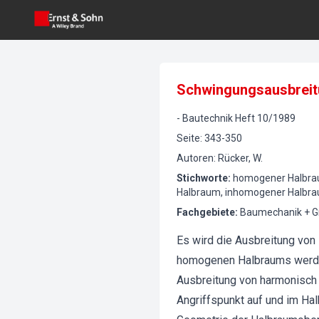
Schwingungsausbreit
-
Bautechnik
Heft
10
/
1989
Seite
:
343-350
Autoren
:
Rücker, W.
Stichworte
:
homogener Halbraum
Halbraum, inhomogener Halbra
Fachgebiete
:
Baumechanik + G
Es wird die Ausbreitung von
homogenen Halbraums werden
Ausbreitung von harmonisch u
Angriffspunkt auf und im Ha