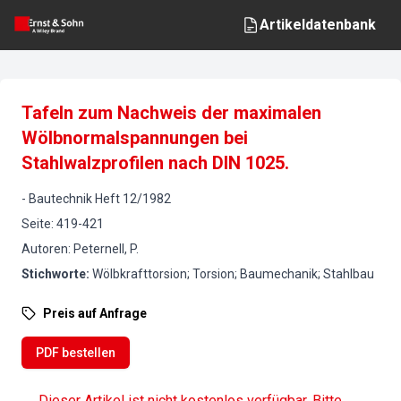
Artikeldatenbank
Tafeln zum Nachweis der maximalen
Wölbnormalspannungen bei
Stahlwalzprofilen nach DIN 1025.
-
Bautechnik
Heft
12
/
1982
Seite
:
419-421
Autoren
:
Peternell, P.
Stichworte
:
Wölbkrafttorsion; Torsion; Baumechanik; Stahlbau
Preis auf Anfrage
PDF bestellen
Dieser Artikel ist nicht kostenlos verfügbar. Bitte