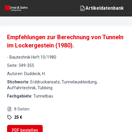
Artikeldatenbank
Empfehlungen zur Berechnung von Tunneln
im Lockergestein (1980).
-
Bautechnik
Heft
10
/
1980
Seite
:
349-355
Autoren
:
Duddeck, H.
Stichworte
:
Erddruckansatz, Tunnelauskleidung,
Auffahrtechnik, Tübbing
Fachgebiete
:
Tunnelbau
8
Seiten
25 €
PDF bestellen