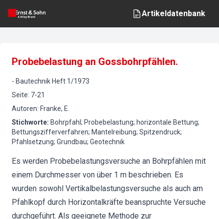
Artikeldatenbank
Probebelastung an Gossbohrpfählen.
-
Bautechnik
Heft
1
/
1973
Seite
:
7-21
Autoren
:
Franke, E.
Stichworte
:
Bohrpfahl; Probebelastung; horizontale Bettung;
Bettungszifferverfahren; Mantelreibung; Spitzendruck;
Pfahlsetzung; Grundbau; Geotechnik
Es werden Probebelastungsversuche an Bohrpfählen mit
einem Durchmesser von über 1 m beschrieben. Es
wurden sowohl Vertikalbelastungsversuche als auch am
Pfahlkopf durch Horizontalkräfte beanspruchte Versuche
durchgeführt. Als geeignete Methode zur