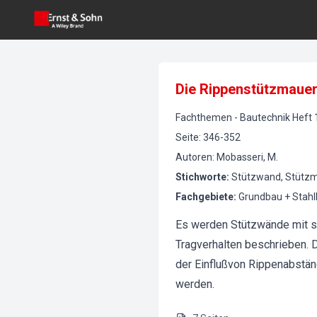
Die Rippenstützmauer
Fachthemen
-
Bautechnik
Heft
Seite
:
346-352
Autoren
:
Mobasseri, M.
Stichworte
:
Stützwand, Stützma
Fachgebiete
:
Grundbau + Stah
Es werden Stützwände mit s
Tragverhalten beschrieben. 
der Einflußvon Rippenabstän
werden.