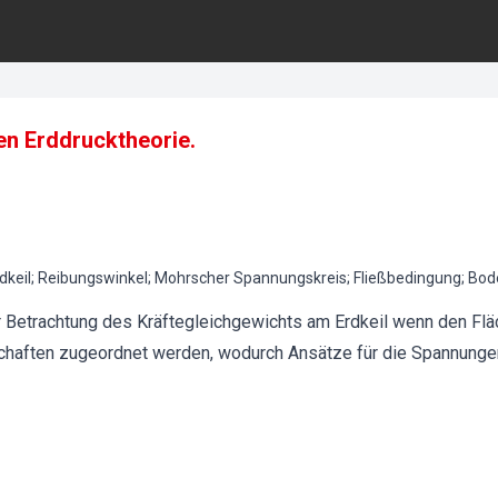
en Erddrucktheorie.
rdkeil; Reibungswinkel; Mohrscher Spannungskreis; Fließbedingung; B
r Betrachtung des Kräftegleichgewichts am Erdkeil wenn den Fläc
aften zugeordnet werden, wodurch Ansätze für die Spannungen