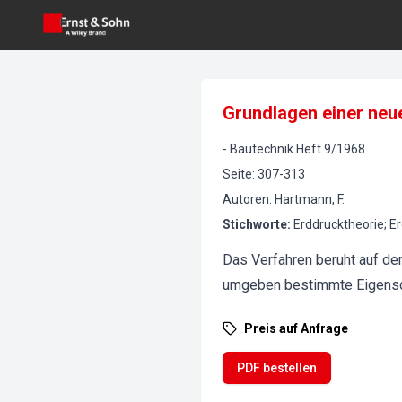
Grundlagen einer neu
-
Bautechnik
Heft
9
/
1968
Seite
:
307-313
Autoren
:
Hartmann, F.
Stichworte
:
Erddrucktheorie; E
Das Verfahren beruht auf de
umgeben bestimmte Eigensch
Preis auf Anfrage
PDF bestellen