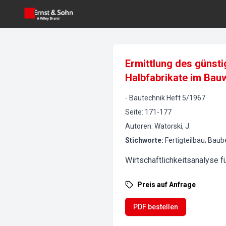
Ermittlung des günsti
Halbfabrikate im Bau
-
Bautechnik
Heft
5
/
1967
Seite
:
171-177
Autoren
:
Watorski, J.
Stichworte
:
Fertigteilbau; Baub
Wirtschaftlichkeitsanalyse 
Preis auf Anfrage
PDF bestellen