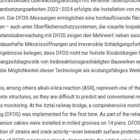
 umfassendes Überwachungskonzept mit verteilter faseroptisch
andsetzungsarbeiten 2023–2024 erfolgte die Installation von m
lern. Die DFOS‐Messungen ermöglichen eine hochauflösende fl
en – auch unter Oberflächenschutzsystemen, die visuelle Inspek
ustandsüberwachung mit DFOS zeigen den Mehrwert: neben saiso
auerhafte Mikrorissöffnungen und irreversible Schädigungsfort
gebnisse belegen, dass DFOS nicht nur feinste Rissbildungen fr
Langzeitdiagnostik von treibreaktionsgeschädigten Bauwerken erö
e die Möglichkeiten dieser Technologie als leistungsfähiges Wer
ns, among others alkali‐silica reaction (ASR), represent one of th
rete structures, as they are difficult to predict and conventional 
us monitoring. At the Itztal railway bridge, a comprehensive moni
ing (DFOS) was implemented for the first time. As part of the reh
ensor cables were installed in milled grooves on 14 piers. DF
ction of strains and crack activity—even beneath surface protecti