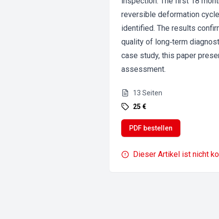
inspection. The first 18 mon
reversible deformation cycl
identified. The results confi
quality of long‐term diagnost
case study, this paper presen
assessment.
13
Seiten
25 €
PDF bestellen
Dieser Artikel ist nicht k