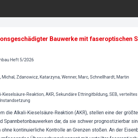
tionsgeschädigter Bauwerke mit faseroptischen 
onbau
Heft
5
/
2026
, Michal, Zdanowicz, Katarzyna, Wenner, Marc, Schnellhardt, Martin
li‐Kieselsäure‐Reaktion, AKR, Sekundäre Ettringitbildung, SEB, verteilte
 Instandsetzung
em die Alkali‐Kieselsäure‐Reaktion (AKR), stellen eine der größt
und Spannbetonbauwerken dar, da sie schwer prognostizierbar sin
ne kontinuierliche Kontrolle an Grenzen stoßen. An der Eisenb