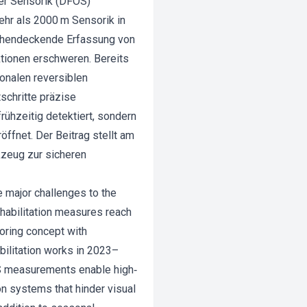
er Sensorik (DFOS)
ehr als 2000 m Sensorik in
ächendeckende Erfassung von
tionen erschweren. Bereits
nalen reversiblen
schritte präzise
ühzeitig detektiert, sondern
ffnet. Der Beitrag stellt am
kzeug zur sicheren
e major challenges to the
rehabilitation measures reach
toring concept with
abilitation works in 2023–
OS measurements enable high‐
on systems that hinder visual