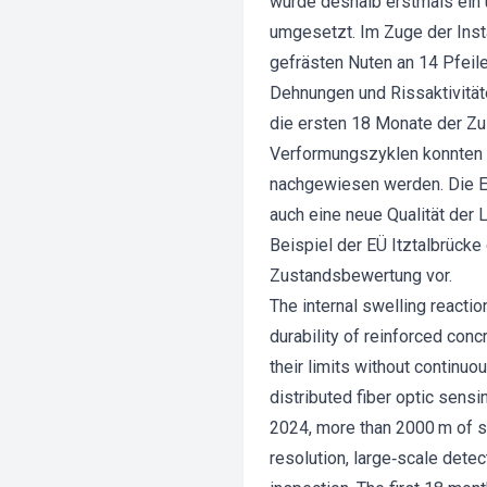
wurde deshalb erstmals ein
umgesetzt. Im Zuge der Inst
gefrästen Nuten an 14 Pfei
Dehnungen und Rissaktivität
die ersten 18 Monate der Z
Verformungszyklen konnten d
nachgewiesen werden. Die Er
auch eine neue Qualität der 
Beispiel der EÜ Itztalbrück
Zustandsbewertung vor.
The internal swelling reactio
durability of reinforced conc
their limits without continuo
distributed fiber optic sens
2024, more than 2000 m of s
resolution, large‐scale dete