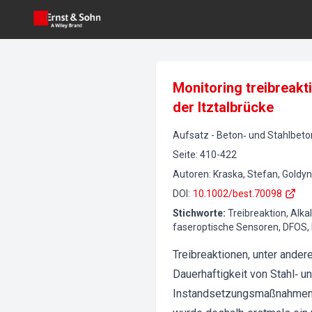
Monitoring treibreak
der Itztalbrücke
Aufsatz
-
Beton‐ und Stahlbet
Seite
:
410-422
Autoren
:
Kraska, Stefan, Goldyn
DOI
:
10.1002/best.70098
Stichworte
:
Treibreaktion, Alka
faseroptische Sensoren, DFOS,
Treibreaktionen, unter ander
Dauerhaftigkeit von Stahl‐ 
Instandsetzungsmaßnahmen oh