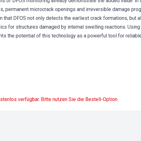
ths of DFOS monitoring already demonstrate the added value: in 
es, permanent microcrack openings and irreversible damage pro
rm that DFOS not only detects the earliest crack formations, but 
ics for structures damaged by internal swelling reactions. Using 
ts the potential of this technology as a powerful tool for reliable
ostenlos verfügbar. Bitte nutzen Sie die Bestell-Option.