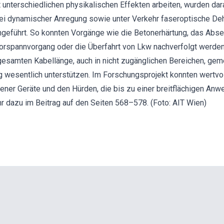
it unterschiedlichen physikalischen Effekten arbeiten, wurden d
bei dynamischer Anregung sowie unter Verkehr faseroptische De
eführt. So konnten Vorgänge wie die Betonerhärtung, das Abse
 Vorspannvorgang oder die Überfahrt von Lkw nachverfolgt werde
gesamten Kabellänge, auch in nicht zugänglichen Bereichen, ge
 wesentlich unterstützen. Im Forschungsprojekt konnten wertvo
ener Geräte und den Hürden, die bis zu einer breitflächigen An
 dazu im Beitrag auf den Seiten 568–578. (Foto: AIT Wien)