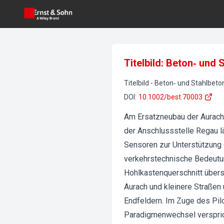
Titelbild: Beton‐ und
Titelbild
-
Beton‐ und Stahlbet
DOI
:
10.1002/best.70003
Am Ersatzneubau der Aurach
der Anschlussstelle Regau l
Sensoren zur Unterstützung
verkehrstechnische Bedeutun
Hohlkastenquerschnitt übers
Aurach und kleinere Straßen
Endfeldern. Im Zuge des Pil
Paradigmenwechsel versprich