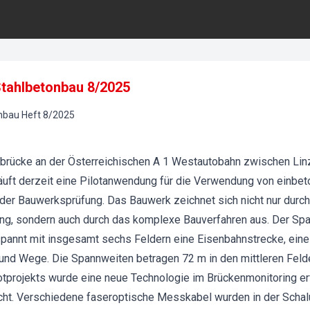
 Stahlbetonbau 8/2025
onbau
Heft
8
/
2025
brücke an der Österreichischen A 1 Westautobahn zwischen Linz
äuft derzeit eine Pilotanwendung für die Verwendung von einbet
 der Bauwerksprüfung. Das Bauwerk zeichnet sich nicht nur dur
g, sondern auch durch das komplexe Bauverfahren aus. Der Spa
pannt mit insgesamt sechs Feldern eine Eisenbahnstrecke, eine
 und Wege. Die Spannweiten betragen 72 m in den mittleren Feld
otprojekts wurde eine neue Technologie im Brückenmonitoring erf
t. Verschiedene faseroptische Messkabel wurden in der Schalun