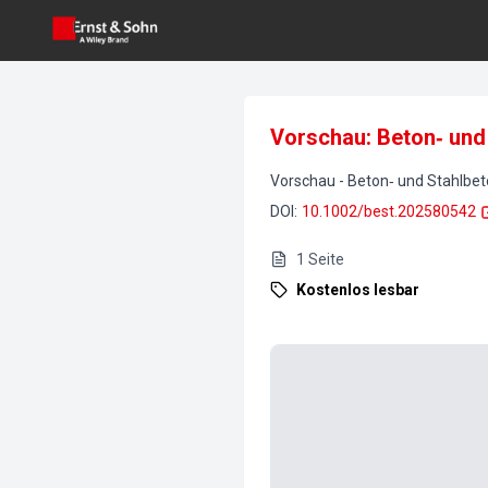
Vorschau: Beton‐ und
Vorschau
-
Beton‐ und Stahlbe
DOI
:
10.1002/best.202580542
1
Seite
Kostenlos lesbar