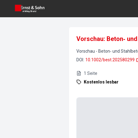
Vorschau: Beton‐ und
Vorschau
-
Beton‐ und Stahlbe
DOI
:
10.1002/best.202580299
1
Seite
Kostenlos lesbar