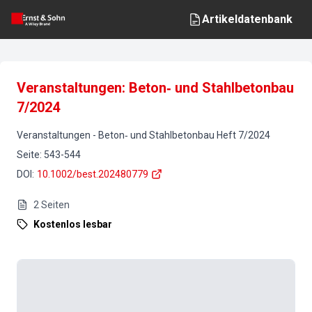
Artikeldatenbank
Veranstaltungen: Beton‐ und Stahlbetonbau
7/2024
Veranstaltungen
-
Beton‐ und Stahlbetonbau
Heft
7
/
2024
Seite
:
543-544
DOI
:
10.1002/best.202480779
2
Seiten
Kostenlos lesbar