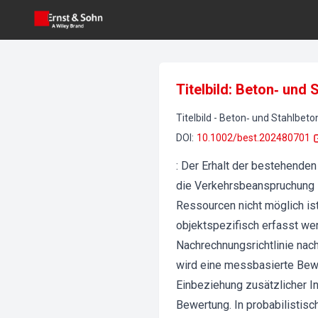
Titelbild: Beton‐ und
Titelbild
-
Beton‐ und Stahlbet
DOI
:
10.1002/best.202480701
: Der Erhalt der bestehenden
die Verkehrsbeanspruchung 
Ressourcen nicht möglich is
objektspezifisch erfasst w
Nachrechnungsrichtlinie nac
wird eine messbasierte Bewe
Einbeziehung zusätzlicher In
Bewertung. In probabilistis