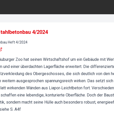
 Stahlbetonbau 4/2024
onbau
Heft
4
/
2024
Auburger Zoo hat seinen Wirtschaftshof um ein Gebäude mit Wer
m und einer überdachten Lagerfläche erweitert. Die differenzier
lzverkleidung des Obergeschosses, die sich deutlich von den h
n weitem ausgesprochen spannungsreich wirken. Das setzt sich
glatt wirkenden Wänden aus Liapor‐Leichtbeton fort. Verschiede
chaffen eine lebendige, konturierte Oberfläche. Doch der Baus
ptik, sondern macht seine Hülle auch besonders robust, energieeff
siehe S. A4f