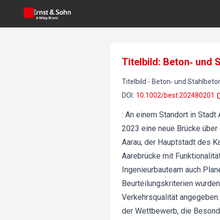
Titelbild: Beton‐ und
Titelbild
-
Beton‐ und Stahlbet
DOI
:
10.1002/best.202480201
: An einem Standort in Stad
2023 eine neue Brücke über d
Aarau, der Hauptstadt des Ka
Aarebrücke mit Funktionalit
Ingenieurbauteam auch Plane
Beurteilungskriterien wurde
Verkehrsqualität angegeben.
der Wettbewerb, die Besonde