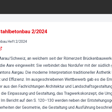
 Stahlbetonbau 2/2024
onbau
Heft
2
/
2024
t Aarau/Schweiz, an welchem seit der Römerzeit Brückenbauwerk
ie Aare eingeweiht. Sie verbindet das Nordufer mit der südlich
ntons Aargau. Die moderne Interpretation traditioneller Ästhetik
ät und Effizienz. Im ausgeschriebenen Wettbewerb gab es die Em
r aus den Fachrichtungen Architektur und Landschaftsgestaltung
n die Einpassung und Gestaltung, das Tragwerkskonzept, die Um
 Im Bericht auf den S. 120–130 werden neben der Entstehungsg
rheiten der Geometrie, die Gestaltung und Ausführung beschrieb