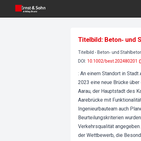
Titelbild: Beton‐ und
Titelbild
-
Beton‐ und Stahlbet
DOI
:
10.1002/best.202480201
: An einem Standort in Stad
2023 eine neue Brücke über d
Aarau, der Hauptstadt des Ka
Aarebrücke mit Funktionalit
Ingenieurbauteam auch Plane
Beurteilungskriterien wurde
Verkehrsqualität angegeben.
der Wettbewerb, die Besonde