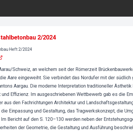
 Stahlbetonbau 2/2024
onbau
Heft
2
/
2024
t Aarau/Schweiz, an welchem seit der Römerzeit Brückenbauwerk
ie Aare eingeweiht. Sie verbindet das Nordufer mit der südlich
ntons Aargau. Die moderne Interpretation traditioneller Ästhetik
ät und Effizienz. Im ausgeschriebenen Wettbewerb gab es die Em
r aus den Fachrichtungen Architektur und Landschaftsgestaltung
n die Einpassung und Gestaltung, das Tragwerkskonzept, die Um
 Im Bericht auf den S. 120–130 werden neben der Entstehungsg
rheiten der Geometrie, die Gestaltung und Ausführung beschrieb