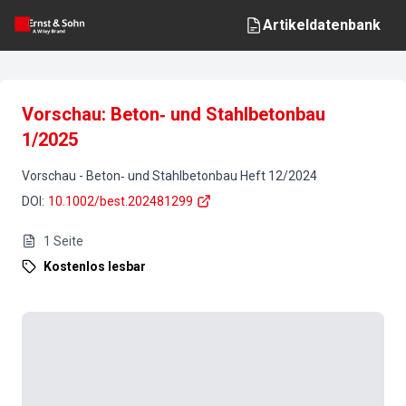
Artikeldatenbank
Vorschau: Beton‐ und Stahlbetonbau
1/2025
Vorschau
-
Beton‐ und Stahlbetonbau
Heft
12
/
2024
DOI
:
10.1002/best.202481299
1
Seite
Kostenlos lesbar