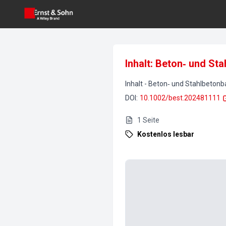
Inhalt: Beton‐ und St
Inhalt
-
Beton‐ und Stahlbetonb
DOI
:
10.1002/best.202481111
1
Seite
Kostenlos lesbar