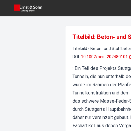
Titelbild: Beton‐ und
Titelbild
-
Beton‐ und Stahlbet
DOI
:
10.1002/best.202480101
: Ein Teil des Projekts Stut
Tunneln, die nun unterhalb d
wurde im Rahmen der Planfe
Tunnelkonstruktion und dem 
das schwere Masse‐Feder‐Sys
durch Stuttgarts Hauptbahn
daher nur vereinzelt gebaut.
Fachartikel, aus denen Vorg