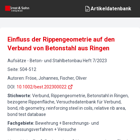
Artikeldatenbank
Einfluss der Rippengeometrie auf den
Verbund von Betonstahl aus Ringen
Aufsätze
-
Beton- und Stahlbetonbau
Heft
7
/
2023
Seite
:
504-512
Autoren
:
Fröse, Johannes, Fischer, Oliver
DOI
:
10.1002/best.202300022
Stichworte
:
Verbund, Rippengeometrie, Betonstahl in Ringen,
bezogene Rippenfläche, Versuchsdatenbank für Verbund,
bond, rib geometry, reinforcing steel in coils, relative rib area,
bond test database
Fachgebiete
:
Bewehrung + Berechnungs- und
Bemessungsverfahren + Versuche