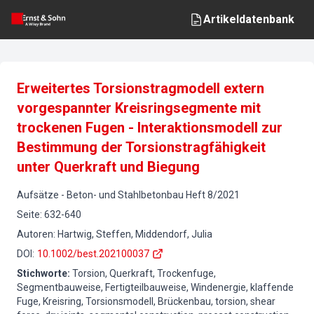
Artikeldatenbank
Erweitertes Torsionstragmodell extern
vorgespannter Kreisringsegmente mit
trockenen Fugen - Interaktionsmodell zur
Bestimmung der Torsionstragfähigkeit
unter Querkraft und Biegung
Aufsätze
-
Beton- und Stahlbetonbau
Heft
8
/
2021
Seite
:
632-640
Autoren
:
Hartwig, Steffen, Middendorf, Julia
DOI
:
10.1002/best.202100037
Stichworte
:
Torsion, Querkraft, Trockenfuge,
Segmentbauweise, Fertigteilbauweise, Windenergie, klaffende
Fuge, Kreisring, Torsionsmodell, Brückenbau, torsion, shear