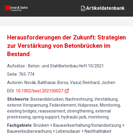
Artikeldatenbank
Herausforderungen der Zukunft: Strategien
zur Verstärkung von Betonbrücken im
Bestand
Aufsätze
-
Beton- und Stahlbetonbau
Heft
10
/
2021
Seite
:
765-774
Autoren
:
Novák, Balthasar, Boros, Vazul, Reinhard, Jochen
DOI
:
10.1002/best.202100027
Stichworte
:
Bestandsbrücken, Nachrechnung, Verstärkung,
externe Vorspannung, Federelement, Hubpresse, Monitoring,
existing bridges, reassessment, strengthening, external
prestressing, spring support, hydraulic jack, monitoring
Fachgebiete
:
Brücken + Bauwerkserhaltung/Instandsetzung +
Bauwerksüberwachung + Lebensdauer + Nachhaltigkeit