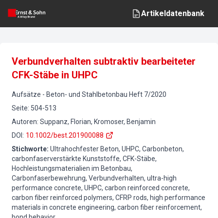
Artikeldatenbank
Verbundverhalten subtraktiv bearbeiteter
CFK-Stäbe in UHPC
Aufsätze
-
Beton- und Stahlbetonbau
Heft
7
/
2020
Seite
:
504-513
Autoren
:
Suppanz, Florian, Kromoser, Benjamin
DOI
:
10.1002/best.201900088
Stichworte
:
Ultrahochfester Beton, UHPC, Carbonbeton,
carbonfaserverstärkte Kunststoffe, CFK-Stäbe,
Hochleistungsmaterialien im Betonbau,
Carbonfaserbewehrung, Verbundverhalten, ultra-high
performance concrete, UHPC, carbon reinforced concrete,
carbon fiber reinforced polymers, CFRP rods, high performance
materials in concrete engineering, carbon fiber reinforcement,
bond behavior