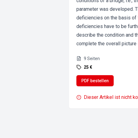
conditions of a bridge, i.e., 
parameter was developed. The
deficiencies on the basis of 
deficiencies have to be furt
describe the condition and th
complete the overall picture 
9
Seiten
25 €
PDF bestellen
Dieser Artikel ist nicht k