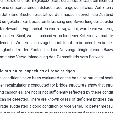
 nicht ausreichende Tragkapazitäten, durch Zustandsnoten nicht o
keine entsprechenden Schäden oder ungewöhnliches Verhalten e
n defizitäre Brücken ersetzt werden müssen, obwohl die Zustand
nd umgekehrt. Zur besseren Erfassung und Bewertung der struktur
itsrelevanten Eigenschaften eines Tragwerks, wurde ein weiterer
ne andere Sicht, weil er anhand verschiedener Kriterien vermute
denen im Weiteren nachzugehen ist. Insofern beschreiben beide
raglastindex, den Zustand und die Nutzungsfähigkeit eines Bauw
somit eine Vervollständigung des Gesamtbilds vom Bauwerk.
e structural capacities of road bridges
al conditions have been evaluated on the basis of structural hea
r, recalculations conducted for bridge structures show that struc
ing capacities, are not or not sufficiently reflected by these cond
can be detected. There are known cases of deficient bridges tha
 grade suggested a good condition or vice versa. To better measu