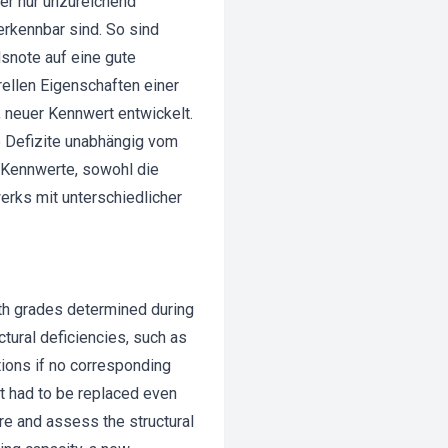
der nur unzureichend
rkennbar sind. So sind
snote auf eine gute
ellen Eigenschaften einer
, neuer Kennwert entwickelt.
te Defizite unabhängig vom
 Kennwerte, sowohl die
erks mit unterschiedlicher
lth grades determined during
tural deficiencies, such as
itions if no corresponding
t had to be replaced even
re and assess the structural