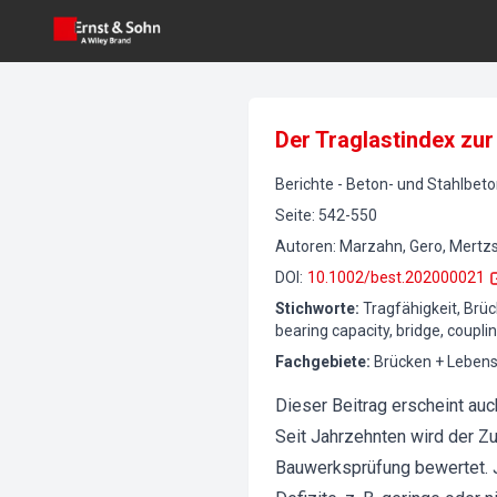
Der Traglastindex zu
Berichte
-
Beton- und Stahlbet
Seite
:
542-550
Autoren
:
Marzahn, Gero, Mertzsc
DOI
:
10.1002/best.202000021
Stichworte
:
Tragfähigkeit, Brü
bearing capacity, bridge, couplin
Fachgebiete
:
Brücken + Lebens
Dieser Beitrag erscheint auc
Seit Jahrzehnten wird der Z
Bauwerksprüfung bewertet. 