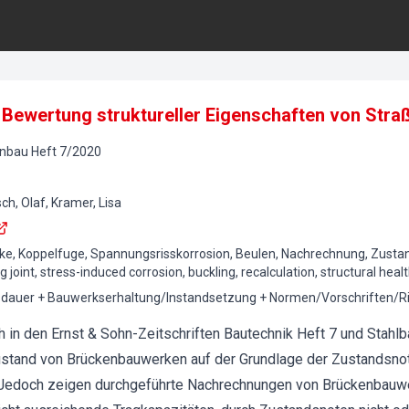
r Bewertung struktureller Eigenschaften von Str
onbau
Heft
7
/
2020
h, Olaf, Kramer, Lisa
cke, Koppelfuge, Spannungsrisskorrosion, Beulen, Nachrechnung, Zustan
g joint, stress-induced corrosion, buckling, recalculation, structural heal
dauer + Bauwerkserhaltung/Instandsetzung + Normen/Vorschriften/Ric
h in den Ernst & Sohn-Zeitschriften Bautechnik Heft 7 und Stahlb
ustand von Brückenbauwerken auf der Grundlage der Zustandsnot
Jedoch zeigen durchgeführte Nachrechnungen von Brückenbauwer