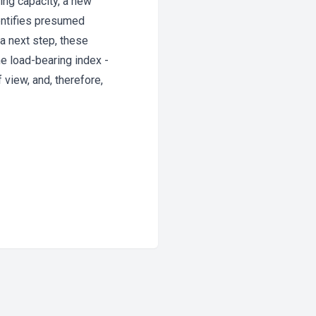
ring capacity, a new
entifies presumed
 a next step, these
he load-bearing index -
 view, and, therefore,