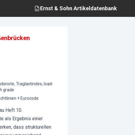
Ernst & Sohn
Artikeldatenbank
aßenbrücken
dsnote, Traglastindex, load-
th grade
htlinien + Eurocode
au Heft 10.
e als Ergebnis einer
ken, dass strukturellen