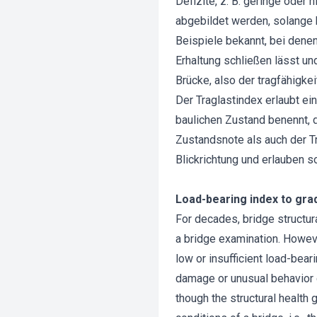
Defizite, z. B. geringe oder
abgebildet werden, solange 
Beispiele bekannt, bei dene
Erhaltung schließen lässt u
Brücke, also der tragfähigke
Der Traglastindex erlaubt ei
baulichen Zustand benennt, 
Zustandsnote als auch der T
Blickrichtung und erlauben 
Load-bearing index to grad
For decades, bridge structur
a bridge examination. Howeve
low or insufficient load-bear
damage or unusual behavior 
though the structural health