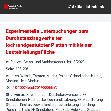
Artikeldatenbank
Experimentelle Untersuchungen zum
Durchstanztragverhalten
lochrandgestützter Platten mit kleiner
Lasteinleitungsfläche
Aufsätze
-
Beton- und Stahlbetonbau
Heft
3
/
2020
Seite
:
198-208
Autoren
:
Welsch, Torsten, Mucha, Rainer, Schnellenbach-Held,
Martina, Held, Markus
DOI
:
10.1002/best.201900066
Stichworte
:
Durchstanzen, Durchstanzversuche, FE-
Simulationen, Flachdecke, Lochrandstützung, FE-Modellierung,
Stützen, Knoten, Deckenknoten, Lasteinleitung, Punching,
Punching Tests, FE Simulations, Flat Slab, Hole Edge Support