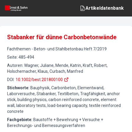
Artikeldatenbank
Stabanker für dünne Carbonbetonwände
Fachthemen
-
Beton- und Stahlbetonbau
Heft
7
/
2019
Seite
:
485-494
Autoren
:
Wagner, Juliane, Mende, Katrin, Kraft, Robert,
Holschemacher, Klaus, Curbach, Manfred
DOI
:
10.1002/best.201800100
Stichworte
:
Bauphysik, Carbonbeton, Elementwand,
Laborversuche, Stabanker, Textilbeton, Tragfähigkeit, anchor
stick, building physics, carbon reinforced concrete, element
wall, laboratory tests, load-bearing capacity, textile reinforced
concrete
Fachgebiete
:
Baustoffe + Bewehrung + Versuche +
Berechnungs- und Bemessungsverfahren