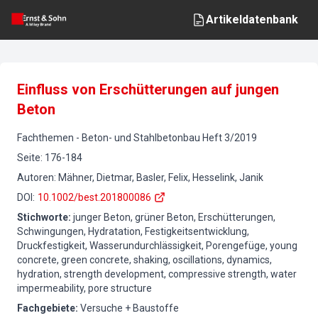
Artikeldatenbank
Einfluss von Erschütterungen auf jungen
Beton
Fachthemen
-
Beton- und Stahlbetonbau
Heft
3
/
2019
Seite
:
176-184
Autoren
:
Mähner, Dietmar, Basler, Felix, Hesselink, Janik
DOI
:
10.1002/best.201800086
Stichworte
:
junger Beton, grüner Beton, Erschütterungen,
Schwingungen, Hydratation, Festigkeitsentwicklung,
Druckfestigkeit, Wasserundurchlässigkeit, Porengefüge, young
concrete, green concrete, shaking, oscillations, dynamics,
hydration, strength development, compressive strength, water
impermeability, pore structure
Fachgebiete
:
Versuche + Baustoffe