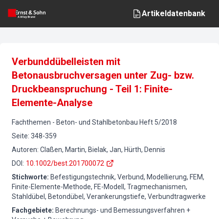
Artikeldatenbank
Verbunddübelleisten mit
Betonausbruchversagen unter Zug- bzw.
Druckbeanspruchung - Teil 1: Finite-
Elemente-Analyse
Fachthemen
-
Beton- und Stahlbetonbau
Heft
5
/
2018
Seite
:
348-359
Autoren
:
Claßen, Martin, Bielak, Jan, Hürth, Dennis
DOI
:
10.1002/best.201700072
Stichworte
:
Befestigungstechnik, Verbund, Modellierung, FEM,
Finite-Elemente-Methode, FE-Modell, Tragmechanismen,
Stahldübel, Betondübel, Verankerungstiefe, Verbundtragwerke
Fachgebiete
:
Berechnungs- und Bemessungsverfahren +