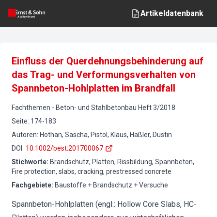
Artikeldatenbank
Einfluss der Querdehnungsbehinderung auf
das Trag- und Verformungsverhalten von
Spannbeton-Hohlplatten im Brandfall
Fachthemen
-
Beton- und Stahlbetonbau
Heft
3
/
2018
Seite
:
174-183
Autoren
:
Hothan, Sascha, Pistol, Klaus, Häßler, Dustin
DOI
:
10.1002/best.201700067
Stichworte
:
Brandschutz, Platten, Rissbildung, Spannbeton,
Fire protection, slabs, cracking, prestressed concrete
Fachgebiete
:
Baustoffe + Brandschutz + Versuche
Spannbeton-Hohlplatten (engl.: Hollow Core Slabs, HC-