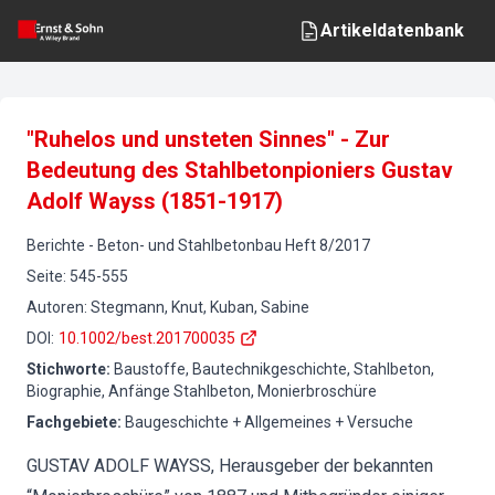
Artikeldatenbank
"Ruhelos und unsteten Sinnes" - Zur
Bedeutung des Stahlbetonpioniers Gustav
Adolf Wayss (1851-1917)
Berichte
-
Beton- und Stahlbetonbau
Heft
8
/
2017
Seite
:
545-555
Autoren
:
Stegmann, Knut, Kuban, Sabine
DOI
:
10.1002/best.201700035
Stichworte
:
Baustoffe, Bautechnikgeschichte, Stahlbeton,
Biographie, Anfänge Stahlbeton, Monierbroschüre
Fachgebiete
:
Baugeschichte + Allgemeines + Versuche
GUSTAV ADOLF WAYSS, Herausgeber der bekannten