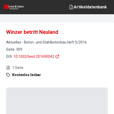
Artikeldatenbank
Winzer betritt Neuland
Aktuelles
-
Beton- und Stahlbetonbau
Heft
5
/
2016
Seite
:
309
DOI
:
10.1002/best.201690042
1
Seite
Kostenlos lesbar